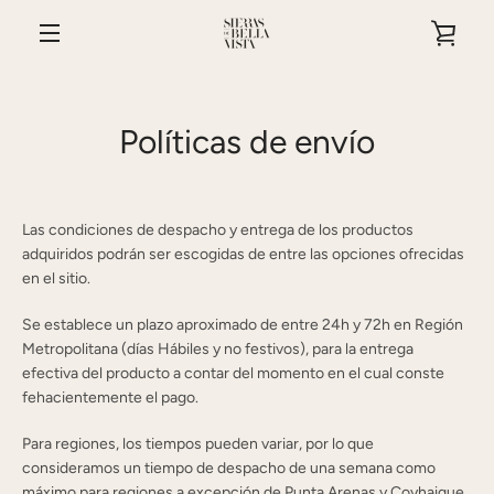
Ir
VER
directamente
al
MENÚ
contenido
CAR
Políticas de envío
Las condiciones de despacho y entrega de los productos
adquiridos podrán ser escogidas de entre las opciones ofrecidas
en el sitio.
Se establece un plazo aproximado de entre 24h y 72h en Región
Metropolitana (días Hábiles y no festivos), para la entrega
efectiva del producto a contar del momento en el cual conste
fehacientemente el pago.
Para regiones, los tiempos pueden variar, por lo que
consideramos un tiempo de despacho de una semana como
máximo para regiones a excepción de Punta Arenas y Coyhaique,